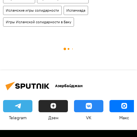
Исламские игры солидарности
Исламиада
Игры Исламской солидарности в Баку
Азербайджан
Telegram
Дзен
VK
Макс