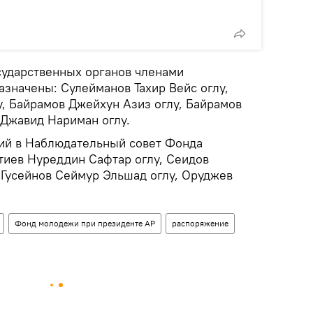
осударственных органов членами
азначены: Сулейманов Тахир Вейс оглу,
у, Байрамов Джейхун Азиз оглу, Байрамов
 Джавид Нариман оглу.
ий в Наблюдательный совет Фонда
иев Нуреддин Сафтар оглу, Сеидов
 Гусейнов Сеймур Эльшад оглу, Оруджев
Фонд молодежи при президенте АР
распоряжение