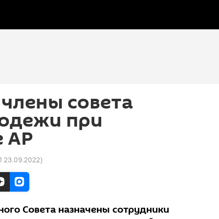
 члены совета
одежи при
е АР
21 23.09.2022
)
ого Совета назначены сотрудники