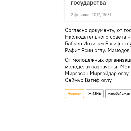
государства
2 февраля 2017, 15:31
Согласно документу, от г
Наблюдательного совета н
Бабаев Интигам Вагиф огл
Рафиг Ясин оглу, Мамедов
От молодежных организац
молодежи назначены: Мехт
Миргасан Миргейдар оглу,
Сеймур Вагиф оглу.
Новости
ЖИЗНЬ
Азербайджан