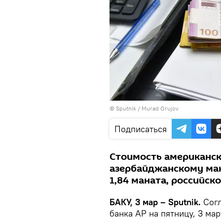
© Sputnik / Murad Orujov
Подписаться
Стоимость американс
азербайджанскому мана
1,84 маната, российско
БАКУ, 3 мар – Sputnik.
Сог
банка АР на пятницу, 3 мар