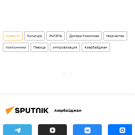
Новости
Культура
ЖИЗНЬ
Диляра Кязимова
творчество
поклонники
Певица
импровизация
Азербайджан
Азербайджан