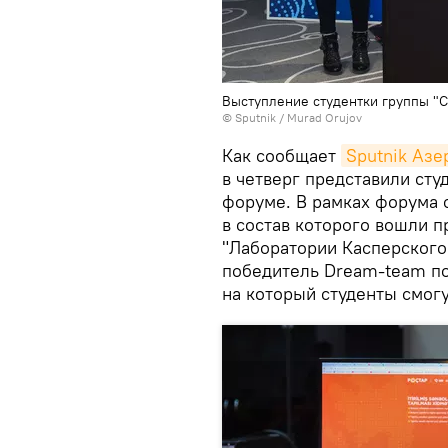
Выступление студентки группы "
©
Sputnik / Murad Orujov
Как сообщает
Sputnik Аз
в четверг представили сту
форуме. В рамках форума 
в состав которого вошли п
"Лаборатории Касперского",
победитель Dream-team по
на который студенты смогу