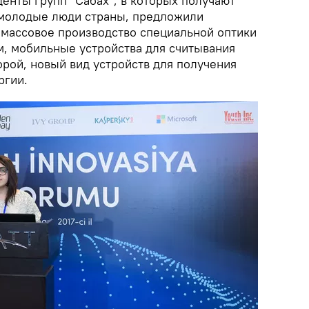
денты групп "Сабах", в которых получают
 молодые люди страны, предложили
 массовое производство специальной оптики
м, мобильные устройства для считывания
рой, новый вид устройств для получения
ргии.