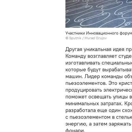
Участники Инновационного фору
©
Sputnik / Murad Orujov
Другая уникальная идея п
Команду возглавляет студ
изготавливать специальны
которые будут вырабатыва
машин. Лидер команды объ
пьезоэлементов. Это крис
продуцировать электричес
поможет освещать улицы в
минимальных затратах. Кро
разработала еще один схо
с пьезоэлементом в стельк
энергию, а затем заряжат
фонари.