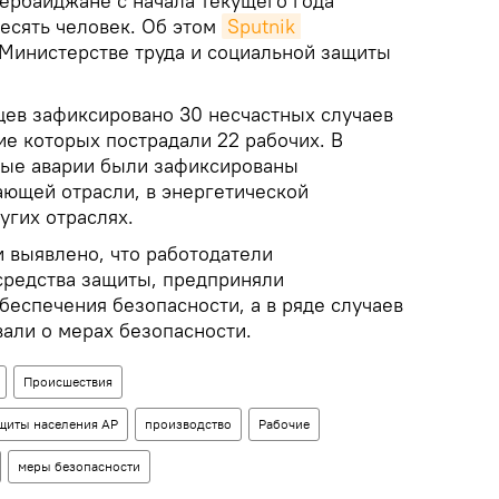
ербайджане с начала текущего года
десять человек. Об этом
Sputnik 
Министерстве труда и социальной защиты
яцев зафиксировано 30 несчастных случаев
ие которых пострадали 22 рабочих. В
ные аварии были зафиксированы
ающей отрасли, в энергетической
угих отраслях.
и выявлено, что работодатели
средства защиты, предприняли
беспечения безопасности, а в ряде случаев
али о мерах безопасности.
Происшествия
ащиты населения АР
производство
Рабочие
меры безопасности