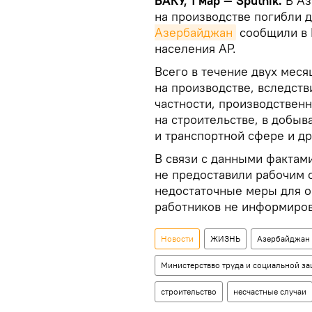
БАКУ, 1 мар — Sputnik.
В Аз
на производстве погибли 
Азербайджан
сообщили в 
населения АР.
Всего в течение двух мес
на производстве, вследств
частности, производствен
на строительстве, в добыв
и транспортной сфере и др
В связи с данными фактам
не предоставили рабочим 
недостаточные меры для о
работников не информиров
Новости
ЖИЗНЬ
Азербайджан
Министерствво труда и социальной з
строительство
несчастные случаи