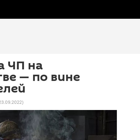
а ЧП на
ве — по вине
елей
 23.09.2022
)