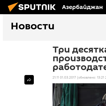
Азербайджан
Новости
Три десятк
производст
работодат
21:11 01.03.2017
(обновлено:
13:21