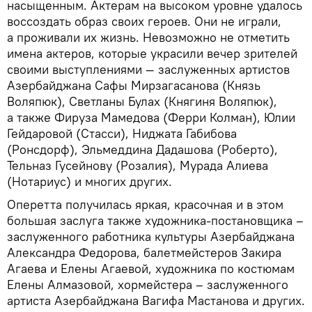
насыщенным. Актерам на высоком уровне удалось
воссоздать образ своих героев. Они не играли,
а проживали их жизнь. Невозможно не отметить
имена актеров, которые украсили вечер зрителей
своими выступлениями — заслуженных артистов
Азербайджана Сафы Мирзагасанова (Князь
Воляпюк), Светланы Булах (Княгиня Воляпюк),
а также Фируза Мамедова (Ферри Колман), Юлии
Гейдаровой (Стасси), Ниджата Габибова
(Ронсдорф), Эльмеддина Дадашова (Роберто),
Тельназ Гусейнову (Розалия), Мурада Алиева
(Нотариус) и многих других.
Оперетта получилась яркая, красочная и в этом
большая заслуга также художника-постановщика –
заслуженного работника культуры Азербайджана
Александра Федорова, балетмейстеров Закира
Агаева и Елены Агаевой, художника по костюмам
Елены Алмазовой, хормейстера – заслуженного
артиста Азербайджана Вагифа Мастанова и других.