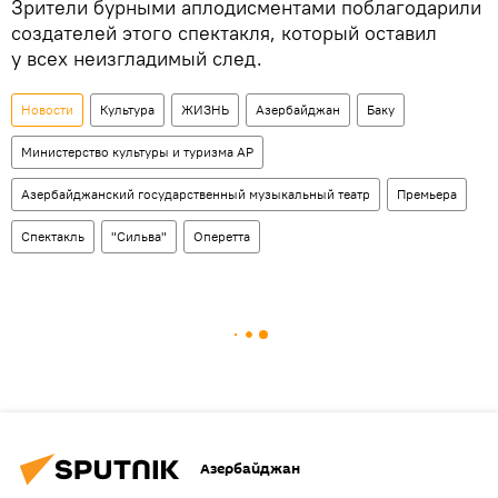
Зрители бурными аплодисментами поблагодарили
создателей этого спектакля, который оставил
у всех неизгладимый след.
Новости
Культура
ЖИЗНЬ
Азербайджан
Баку
Министерство культуры и туризма АР
Азербайджанский государственный музыкальный театр
Премьера
Спектакль
"Сильва"
Оперетта
Азербайджан