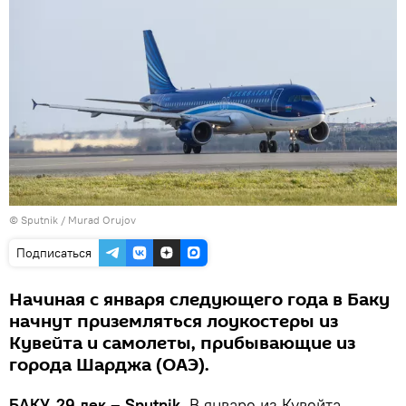
©
Sputnik / Murad Orujov
Подписаться
Начиная с января следующего года в Баку
начнут приземляться лоукостеры из
Кувейта и самолеты, прибывающие из
города Шарджа (ОАЭ).
БАКУ, 29 дек – Sputnik.
В январе из Кувейта