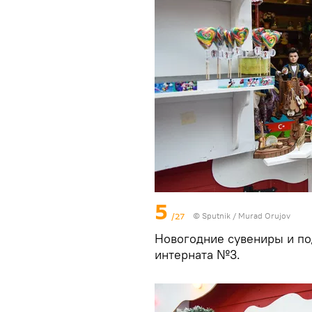
5
/27
©
Sputnik / Murad Orujov
Новогодние сувениры и по
интерната №3.