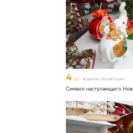
4
/27
©
Sputnik / Murad Orujov
Символ наступающего Ново