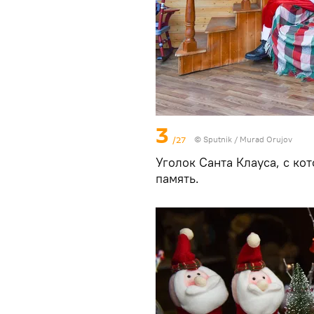
3
/27
©
Sputnik / Murad Orujov
Уголок Санта Клауса, с к
память.