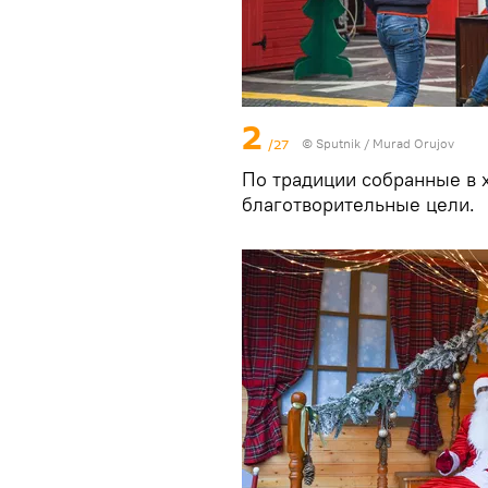
2
/27
©
Sputnik / Murad Orujov
По традиции собранные в 
благотворительные цели.