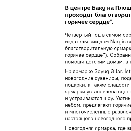
В центре Баку на Пло
проходит благотворит
горячее сердце".
Четвертый год в самом се
издательский дом Nargis 
благотворительную ярмарку
горячее сердце"). Собранн
помощи детским домам, а 
На ярмарке Soyuq Əllər, İ
новогодние сувениры, поде
подарки, а также сладости
ярмарки установлена сцен
и устраиваются шоу. Уютн
небом, предлагают горячи
и многочисленные развлеч
настоящего новогоднего п
Новогодняя ярмарка, где 