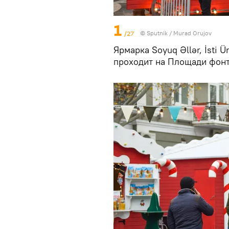
1
/27
©
Sputnik / Murad Orujov
Ярмарка Soyuq Əllər, İsti 
проходит на Площади фонт