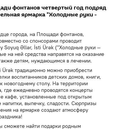
щади фонтанов четвертый год подряд
ельная ярмарка "Холодные руки -
рдце города, на Площади фонтанов,
совместно со спонсорами проводит
 Soyuq Əllər, İsti Ürək ("Холодные руки —
ые на ней средства направятся на оказание
также детям, нуждающимся в лечении.
sti Ürək традиционно можно приобрести
лки воспитанников детских домов, книги,
 к новогоднему столу. На территории
а, где ежедневно проводятся концерты
ые кафе, установленные под открытым
е напитки, выпечку, сладости. Сюрпризы
ения на ярмарке создают атмосферу
раздника!
вы сможете найти подарки родным