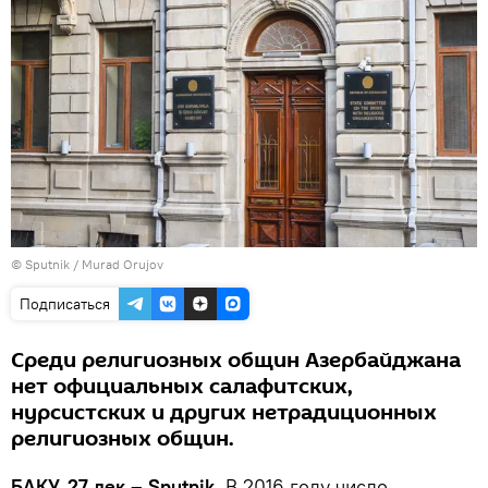
© Sputnik / Murad Orujov
Подписаться
Среди религиозных общин Азербайджана
нет официальных салафитских,
нурсистских и других нетрадиционных
религиозных общин.
БАКУ, 27 дек – Sputnik.
В 2016 году число