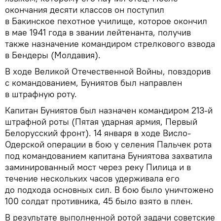
окончания десяти классов он поступил
в Бакинское пехотное училище, которое окончил
в мае 1941 года в звании лейтенанта, получив
также назначение командиром стрелкового взвода
в Бендеры (Молдавия).
В ходе Великой Отечественной Войны, повздорив
с командованием, Буниятов был направлен
в штрафную роту.
Капитан Буниятов был назначен командиром 213-й
штрафной роты (Пятая ударная армия, Первый
Белорусский фронт). 14 января в ходе Висло-
Одерской операции в бою у селения Пальчек рота
под командованием капитана Буниятова захватила
заминированный мост через реку Пилица и в
течение нескольких часов удерживала его
до подхода основных сил. В бою было уничтожено
100 солдат противника, 45 было взято в плен.
В результате выполненной ротой задачи советские