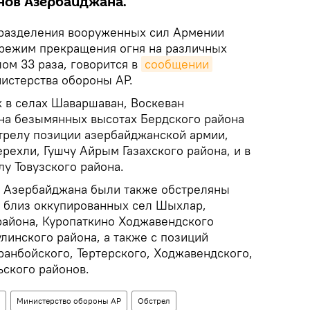
нов Азербайджана.
разделения вооруженных сил Армении
 режим прекращения огня на различных
ом 33 раза, говорится в
сообщении
истерства обороны АР.
 в селах Шаваршаван, Воскеван
на безымянных высотах Бердского района
трелу позиции азербайджанской армии,
рехли, Гушчу Айрым Газахского района, и в
у Товузского района.
 Азербайджана были также обстреляны
 близ оккупированных сел Шыхлар,
айона, Куропаткино Ходжавендского
линского района, а также с позиций
ранбойского, Тертерского, Ходжавендского,
ского районов.
Министерство обороны АР
Обстрел