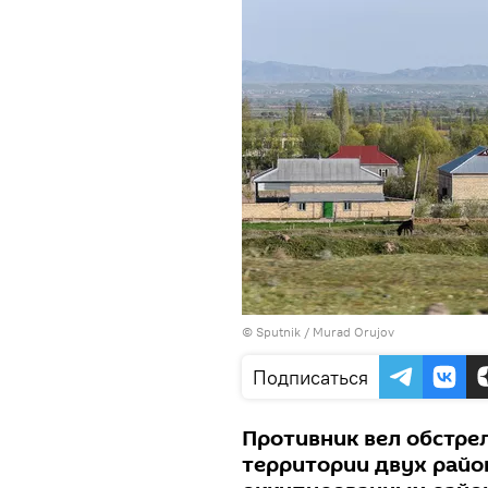
© Sputnik / Murad Orujov
Подписаться
Противник вел обстре
территории двух райо