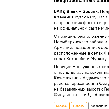
оккупированных райо
БАКУ, 8 дек – Sputnik.
Под
в течение суток нарушили
направлениях фронта в цел
на официальном сайте Мин
С позиций, расположенных
Ноемберянского района и 
Армении, подверглись обс
расположенные в селах Фе
селах Коханеби и Мунджугл
Позиции Вооруженных сил
с позиций, расположенных
Юсифджанлы Агдамского р
района, Гараханбейли Физу
на безымянных высотах Ге
Физулинского и Джебраиль
Карабах
Новости
Азербайджан