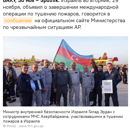
БАКУ, 30 ноя – Sputnik.
Израиль во вторник, 29
ноября, объявил о завершении международной
операции по тушению пожаров, говорится в
сообщении
на официальном сайте Министерства
по чрезвычайным ситуациям АР.
Министр внутренней безопасности Израиля Гилад Эрдан с
сотрудниками МЧС Азербайджана, участвовавшими в тушении
пожаров в Израиле
© Photo :
www.fhn.gov.az