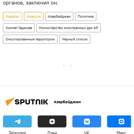
органов, заключил он.
Карабах
Новости
Азербайджан
Политика
Хикмет Гаджиев
Министерство иностранных дел АР
Оккупированные территории
Черный список
Азербайджан
Telegram
Дзен
VK
Макс