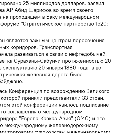
ировано 25 миллиардов долларов, заявил
ва АР Абид Шарифов во время своего
я на проходящем в Баку международном
оруме "Стратегическое партнерство 1520:
ан является важным центром пересечения
ых коридоров. Транспортная
ачала развиваться в связи с нефтедобычей.
ветка Сураханы-Сабунчи протяженностью 20
 эксплуатацию 20 января 1880 года, а во
трическая железная дорога была
байджане.
ялась Конференция по возрождению Великого
 которой приняли представители 33 стран.
том этой конференции явилось подписание
его соглашения о международном
оридора "Европа-Кавказ-Азия" (ОМС) и его
по международному железнодорожному
му торговому судоходству, международному