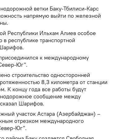
знодорожной ветки Баку-Тбилиси-Карс
можность напрямую выйти по железной
ны.
ой Республики Ильхам Алиев особое
ю в республике транспортной
 Шарифов.
 присоединился к международному
Север-Юг".
ено строительство односторонней
отяженностью 8,3 километра от станции
м. К концу года все работы будут
знодорожное сообщение между
 сказал Шарифов.
жный участок Астара (Азербайджан) –
ажным отрезком международного
Север-Юг".
го района Баку создается Свободная