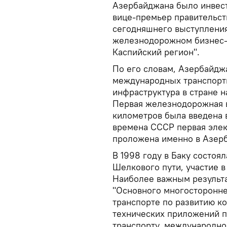
Азербайджана было инвест
вице-премьер правительст
сегодняшнего выступлени
железнодорожном бизнес-ф
Каспийский регион".
По его словам, Азербайдж
международных транспортн
инфраструктура в стране н
Первая железнодорожная 
километров была введена в
времена СССР первая элек
проложена именно в Азер
В 1998 году в Баку состо
Шелкового пути, участие в
Наиболее важным результа
"Основного многосторонн
транспорте по развитию к
технических приложений 
транспорту, международно