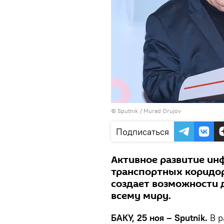
©
Sputnik / Murad Orujov
Подписаться
Активное развитие и
транспортных коридор
создает возможности 
всему миру.
БАКУ, 25 ноя – Sputnik.
В р