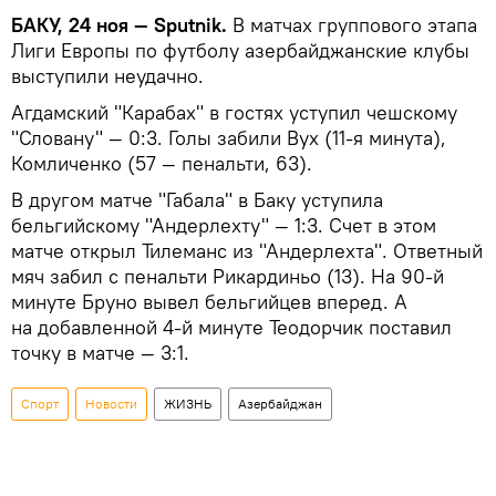
БАКУ, 24 ноя — Sputnik.
В матчах группового этапа
Лиги Европы по футболу азербайджанские клубы
выступили неудачно.
Агдамский "Карабах" в гостях уступил чешскому
"Словану" — 0:3. Голы забили Вух (11-я минута),
Комличенко (57 — пенальти, 63).
В другом матче "Габала" в Баку уступила
бельгийскому "Андерлехту" — 1:3. Счет в этом
матче открыл Тилеманс из "Андерлехта". Ответный
мяч забил с пенальти Рикардиньо (13). На 90-й
минуте Бруно вывел бельгийцев вперед. А
на добавленной 4-й минуте Теодорчик поставил
точку в матче — 3:1.
Спорт
Новости
ЖИЗНЬ
Азербайджан