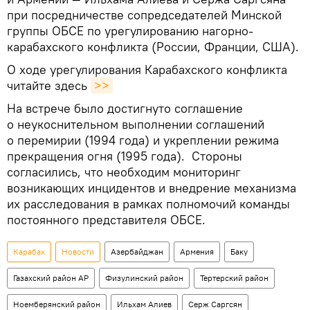
при посредничестве сопредседателей Минской
группы ОБСЕ по урегулированию нагорно-
карабахского конфликта (России, Франции, США).
О ходе урегулирования Карабахского конфликта
читайте здесь
>>
На встрече было достигнуто соглашение
о неукоснительном выполнении соглашений
о перемирии (1994 года) и укреплении режима
прекращения огня (1995 года). Стороны
согласились, что необходим мониторинг
возникающих инцидентов и внедрение механизма
их расследования в рамках полномочий команды
постоянного представителя ОБСЕ.
Карабах
Новости
Азербайджан
Армения
Баку
Газахский район АР
Физулинский район
Тертерский район
Ноемберянский район
Ильхам Алиев
Серж Саргсян