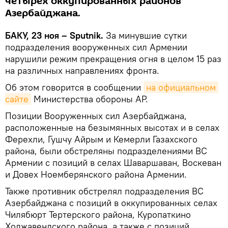
четырех оккупированных районов
Азербайджана.
БАКУ, 23 ноя – Sputnik.
За минувшие сутки
подразделения вооруженных сил Армении
нарушили режим прекращения огня в целом 15 раз
на различных направлениях фронта.
Об этом говорится в сообщении
на официальном 
сайте
Министерства обороны АР.
Позиции Вооруженных сил Азербайджана,
расположенные на безымянных высотах и в селах
Ферехли, Гушчу Айрым и Кемерли Газахского
района, были обстреляны подразделениями ВС
Армении с позиций в селах Шаваршаван, Воскеван
и Довех Ноемберянского района Армении.
Также противник обстрелял подразделения ВС
Азербайджана с позиций в оккупированных селах
Чилябюрт Тертерского района, Куропаткино
Ходжавендского района, а также с позиций