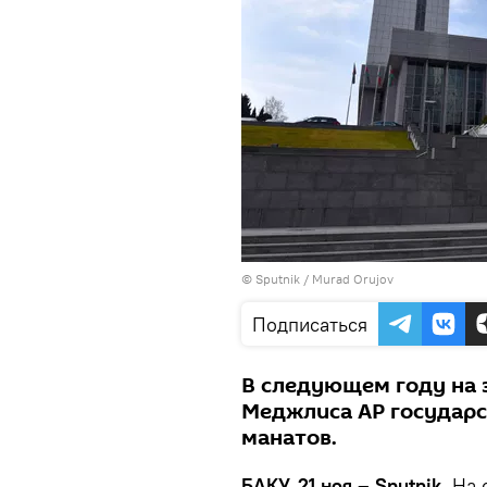
© Sputnik / Murad Orujov
Подписаться
В следующем году на 
Меджлиса АР государс
манатов.
БАКУ, 21 ноя – Sputnik.
На 