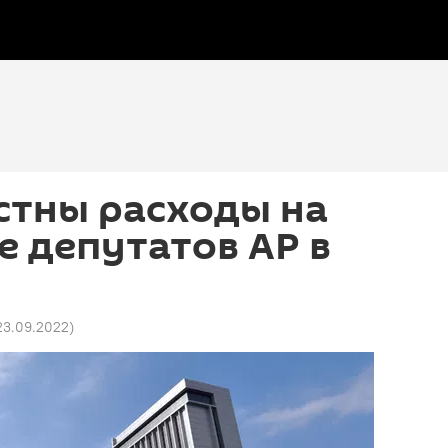
стны расходы на
 депутатов АР в
 23.09.2022
)