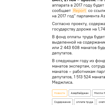
аппарата в 2017 году будет
сообщает
Report
со ссылк
на 2017 год" парламента А
Согласно проекту, содерж
государству дороже на 1,7
В фонд оплаты труда будет
выделенной на содержание
или 2 443 608 манатов буд
депутатов.
В следующем году из фонд
манатов экспертам, сотру
манатов – работникам пар
депутатов, 1 513 524 мана
Меджлиса.
Новости
Азербайджан
Милли 
Содержание
оплата труда
смет