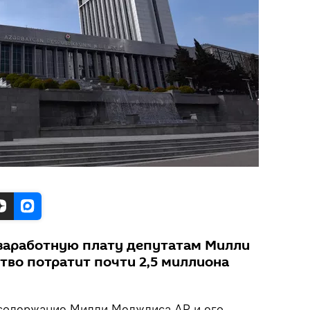
заработную плату депутатам Милли
тво потратит почти 2,5 миллиона
содержание Милли Меджлиса АР и его