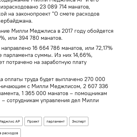
 израсходовано 23 089 714 манатов,
ой на законопроект "О смете расходов
зербайджана.
ание Милли Меджлиса в 2017 году обойдется
4%, или 394 780 манатов.
 направлено 16 664 786 манатов, или 72,17%
 парламента суммы. Из них 14,66%,
ет потрачено на заработную плату
а оплаты труда будет выплачено 270 000
дничающим с Милли Меджлисом, 2 607 336
ламента, 1 365 000 манатов – помощникам
та – сотрудникам управления дел Милли
Меджлис АР
Проект
парламент
Эксперт
а расходов