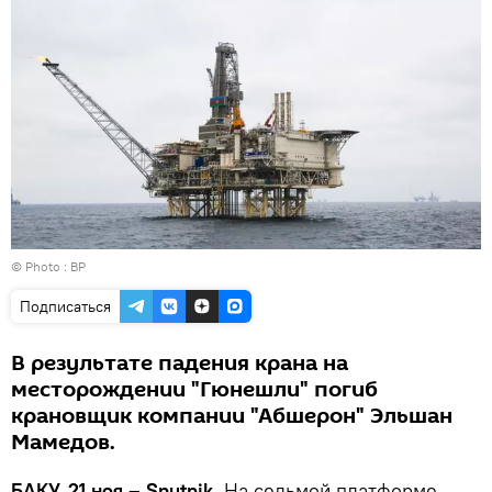
© Photo :
BP
Подписаться
В результате падения крана на
месторождении "Гюнешли" погиб
крановщик компании "Абшерон" Эльшан
Мамедов.
БАКУ, 21 ноя – Sputnik.
На седьмой платформе