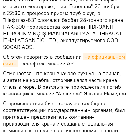
морского месторождения "Гюнешли" 20 ноября
в 22:30 в процессе приема труб с судна
"Нефтгаз-63" сломался барбет 28-тонного крана
HAK-300 производства компании HİDROAKTİF
HİDROLİK VİNÇ İŞ MAKİNALARI İMALAT İHRACAT
İTHALAT SAN.TİC. LTD., эксплуатируемого ООО
SOCAR AQŞ.
Об этом говорится в сообщении
на официальном 
сайте
Госнефтекомпании АР.
Отмечается, что кран вначале рухнул на причал,
а затем на корабль, отломившаяся часть крана
упала в море. В результате происшествия погиб
крановщик компании "Абшерон" Эльшан Мамедов.
О происшествии было сразу же сообщено
соответствующим государственным органам, был
приглашен представитель компании-
производителя крана и создана специальная
комиссия, которая в настоящее время проводит