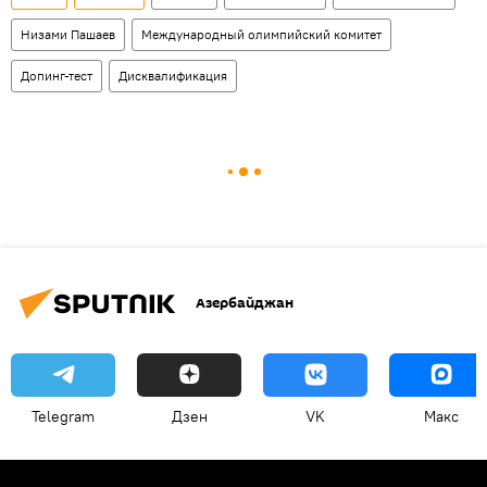
Низами Пашаев
Международный олимпийский комитет
Допинг-тест
Дисквалификация
Азербайджан
Telegram
Дзен
VK
Макс