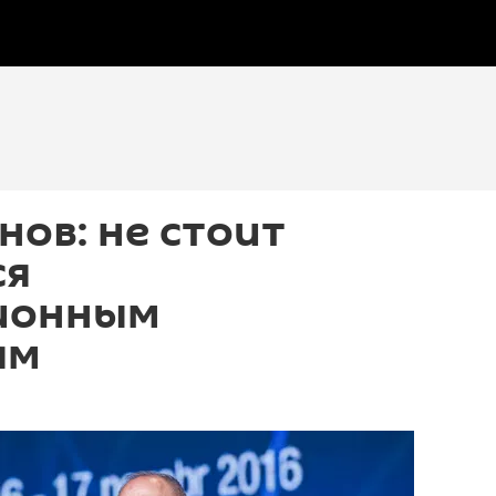
нов: не стоит
ся
ионным
ям