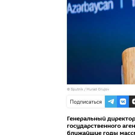
©
Sputnik / Murad Orujov
Подписаться
Генеральный директо
государственного аген
ближайшие годы массм