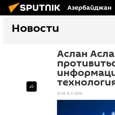
Азербайджан
Новости
Аслан Асла
противить
информац
технологи
16:58 16.11.2016