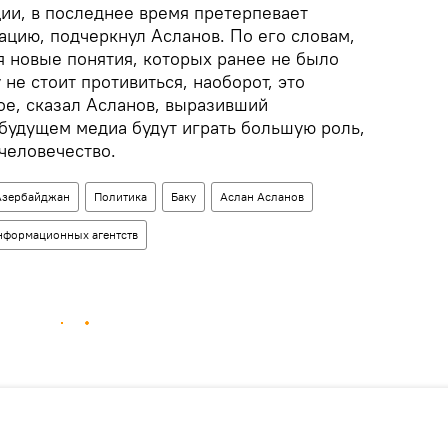
ции, в последнее время претерпевает
цию, подчеркнул Асланов. По его словам,
я новые понятия, которых ранее не было
 не стоит противиться, наоборот, это
ое, сказал Асланов, выразивший
в будущем медиа будут играть большую роль,
 человечество.
Азербайджан
Политика
Баку
Аслан Асланов
нформационных агентств