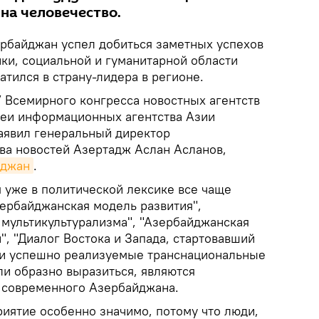
на человечество.
рбайджан успел добиться заметных успехов
ки, социальной и гуманитарной области
атился в страну-лидера в регионе.
V Всемирного конгресса новостных агентств
леи информационных агентства Азии
заявил генеральный директор
ва новостей Азертадж Аслан Асланов,
йджан
.
я уже в политической лексике все чаще
ербайджанская модель развития",
мультикультурализма", "Азербайджанская
, "Диалог Востока и Запада, стартовавший
эти успешно реализуемые транснациональные
ли образно выразиться, являются
 современного Азербайджана.
иятие особенно значимо, потому что люди,