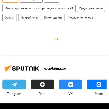
Министерство экологии и природных ресурсов АР
Предупреждение
Осадки
Мокрый снег
Похолодание
Ухудшение погоды
Азербайджан
Telegram
Дзен
VK
Макс