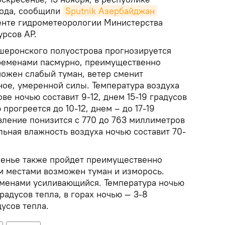
года, сообщили
Sputnik Азербайджан
енте гидрометеорологии Министерства
урсов АР.
бшеронского полуострова прогнозируется
ременами пасмурно, преимущественно
можен слабый туман, ветер сменит
ное, умеренной силы. Температура воздуха
е ночью составит 9-12, днем 15-19 градусов
 прогреется до 10-12, днем – до 17-19
вление понизится с 770 до 763 миллиметров
льная влажность воздуха ночью составит 70-
сенье также пройдет преимущественно
ом местами возможен туман и изморось.
еменами усиливающийся. Температура ночью
градусов тепла, в горах ночью — 3-8
дусов тепла.