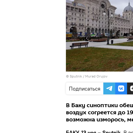
© Sputnik / Murad Orujov
Подписаться
В Баку синоптики обе
воздух согреется до 1
возможна изморось, м
БАКУ, 13 ноя – Sputnik.
В в