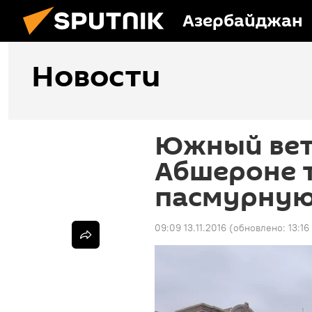
Азербайджан
Новости
Южный вет
Абшероне 
пасмурную
09:09 13.11.2016
(обновлено:
13:16