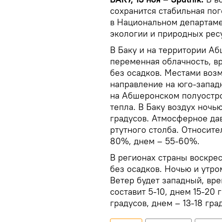
сохранится стабильная по
в Национальном департам
экологии и природных рес
В Баку и на территории А
переменная облачность, в
без осадков. Местами воз
направление на юго-запад
на Абшеронском полуостров
тепла. В Баку воздух ночью
градусов. Атмосферное да
ртутного столба. Относите
80%, днем – 55-60%.
В регионах страны воскре
без осадков. Ночью и утр
Ветер будет западный, вр
составит 5-10, днем 15-20 
градусов, днем – 13-18 гра