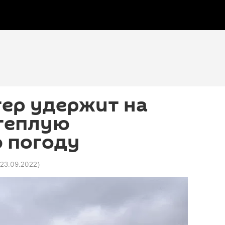
ер удержит на
теплую
 погоду
 23.09.2022
)