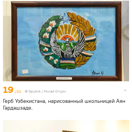
19
/20
©
Sputnik / Murad Orujov
Герб Узбекистана, нарисованный школьницей Аян
Гардашзаде.