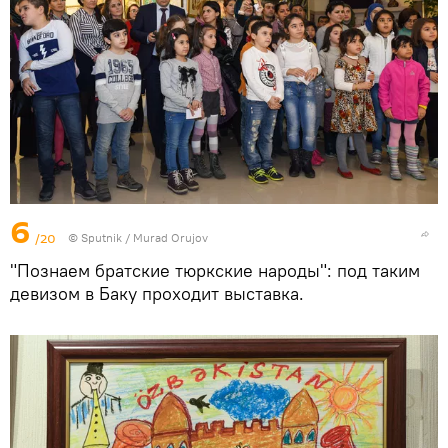
6
/20
©
Sputnik / Murad Orujov
"Познаем братские тюркские народы": под таким
девизом в Баку проходит выставка.