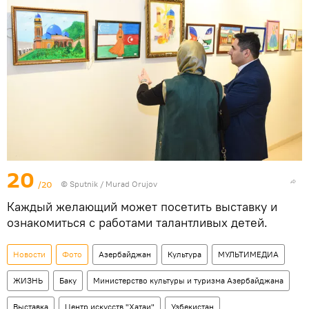
20
/20
©
Sputnik / Murad Orujov
Каждый желающий может посетить выставку и
ознакомиться с работами талантливых детей.
Новости
Фото
Азербайджан
Культура
МУЛЬТИМЕДИА
ЖИЗНЬ
Баку
Министерство культуры и туризма Азербайджана
Выставка
Центр искусств "Хатаи"
Узбекистан