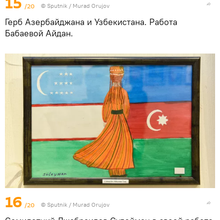
15
/20
©
Sputnik / Murad Orujov
Герб Азербайджана и Узбекистана. Работа
Бабаевой Айдан.
16
/20
©
Sputnik / Murad Orujov