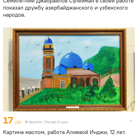
Семилетний Джабраилов Сулейман в своей работе
показал дружбу азербайджанского и узбекского
народов.
17
/20
©
Sputnik / Murad Orujov
Картина маслом, работа Алиевой Инджи, 12 лет.