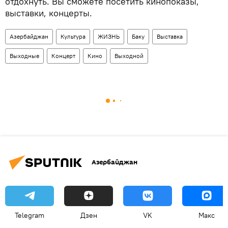
отдохнуть. Вы сможете посетить кинопоказы,
выставки, концерты.
Азербайджан
Культура
ЖИЗНЬ
Баку
Выставка
Выходные
Концерт
Кино
Выходной
Азербайджан
Telegram
Дзен
VK
Макс