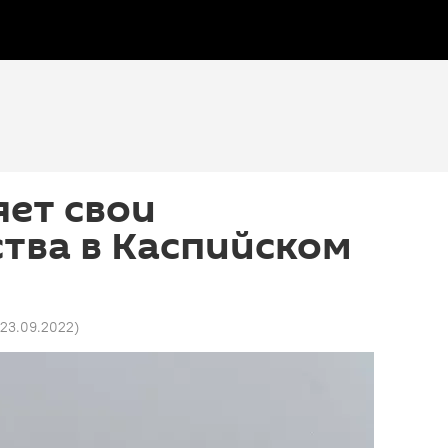
яет свои
тва в Каспийском
 23.09.2022
)