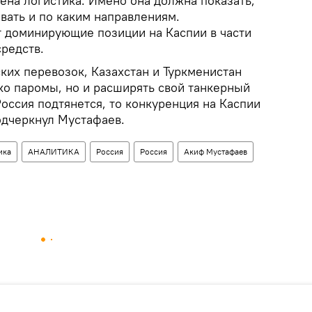
ена логистика. Имено она должна показать,
вать и по каким направлениям.
 доминирующие позиции на Каспии в части
редств.
ких перевозок, Казахстан и Туркменистан
ко паромы, но и расширять свой танкерный
 Россия подтянется, то конкуренция на Каспии
одчеркнул Мустафаев.
ика
АНАЛИТИКА
Россия
Россия
Акиф Мустафаев