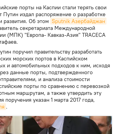
ийские порты на Каспии стали терять свои
т Путин издал распоряжение о разработке
и развития. Об этом
Sputnik Азербайджан
авитель секретариата Международной
ии (МПК) "Европа- Кавказ-Азия" TRACEСA
тафаев.
тин поручил правительству разработать
йских морских портов в Каспийском
х и автомобильных подходов к ним, исходя
ерез данные порты, подтвержденного
тправителями, и анализа стоимости
аспийские порты по сравнению с перевозкой
тным маршрутам, а также утвердить эту
я поручения указан 1 марта 2017 года,
ля
.