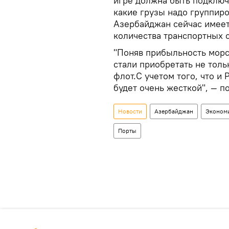
игре должна быть подключ
какие грузы надо группиро
Азербайджан сейчас имеет
количества транспортных с
"Поняв прибыльность морс
стали приобретать не толь
флот.С учетом того, что и
будет очень жесткой", — п
Новости
Азербайджан
Эконом
Порты