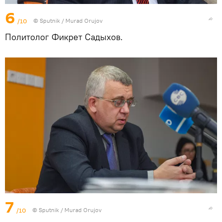
6
/10
©
Sputnik / Murad Orujov
Политолог Фикрет Садыхов.
7
/10
©
Sputnik / Murad Orujov