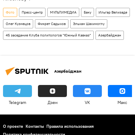
Фото
Пресс-центр
МУЛЬТИМЕДИА
Баку
Ильгар Велизаде
Олег Кузнецов
Фикрет Садыхов
Эльхан Шахиноглу
45 заседание Клуба политологов "Южный Кавказ"
Азербайджан
Азербайджан
Telegram
Дзен
VK
Макс
О проекте
Контакты
Правила использования
Политика конфиденциальности