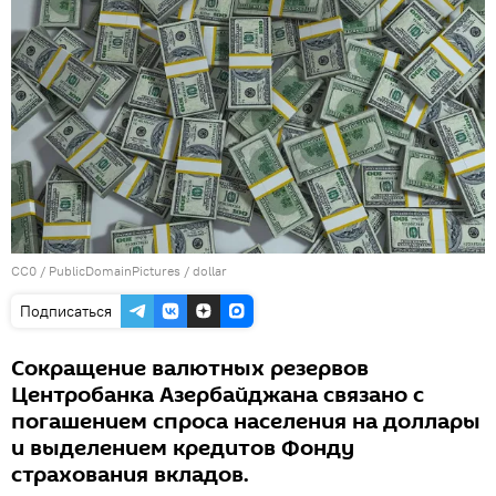
CC0
/
PublicDomainPictures
/
dollar
Подписаться
Сокращение валютных резервов
Центробанка Азербайджана связано с
погашением спроса населения на доллары
и выделением кредитов Фонду
страхования вкладов.