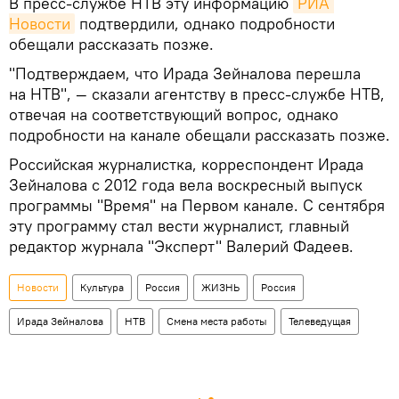
В пресс-службе НТВ эту информацию
РИА 
Новости
подтвердили, однако подробности
обещали рассказать позже.
"Подтверждаем, что Ирада Зейналова перешла
на НТВ", — сказали агентству в пресс-службе НТВ,
отвечая на соответствующий вопрос, однако
подробности на канале обещали рассказать позже.
Российская журналистка, корреспондент Ирада
Зейналова с 2012 года вела воскресный выпуск
программы "Время" на Первом канале. С сентября
эту программу стал вести журналист, главный
редактор журнала "Эксперт" Валерий Фадеев.
Новости
Культура
Россия
ЖИЗНЬ
Россия
Ирада Зейналова
НТВ
Смена места работы
Телеведущая