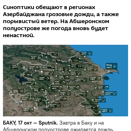
Синоптики обещают в регионах
Азербайджана грозовые дожди, а также
порывистый ветер. На Абшеронском
полуострове же погода вновь будет
ненастной.
БАКУ, 17 окт — Sputnik.
Завтра в Баку и на
Абшеронском полуострове ожидается дождь,