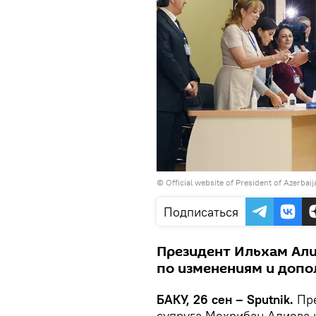
© Official website of President of Azerbai
Подписаться
Президент Ильхам Али
по изменениям и допо
БАКУ, 26 сен – Sputnik.
Пр
супруга Мехрибан Алиева 