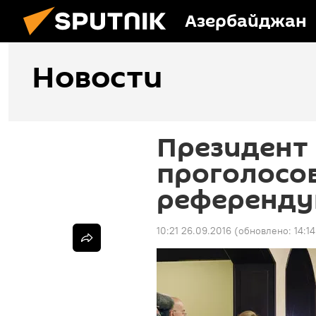
Азербайджан
Новости
Президент
проголосо
референду
10:21 26.09.2016
(обновлено:
14:1