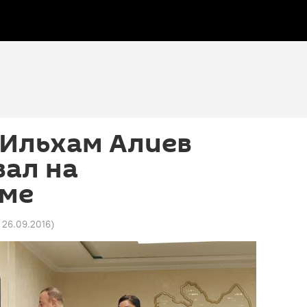
 Ильхам Алиев
вал на
ме
4 26.09.2016
)