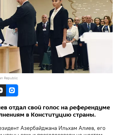
jan Republic
ев отдал свой голос на референдуме
лнениям в Конституцию страны.
езидент Азербайджана Ильхам Алиев, его
и члены семьи проголосовали на шестом