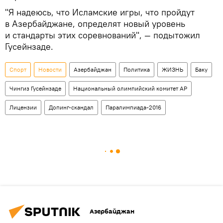
"Я надеюсь, что Исламские игры, что пройдут
в Азербайджане, определят новый уровень
и стандарты этих соревнований", — подытожил
Гусейнзаде.
Спорт
Новости
Азербайджан
Политика
ЖИЗНЬ
Баку
Чингиз Гусейнзаде
Национальный олимпийский комитет АР
Лицензии
Допинг-скандал
Паралимпиада-2016
Азербайджан