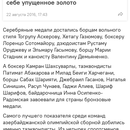
себе упущенное золото
22 августа 2016, 17:43
Серебряные медали достались борцам вольного
стиля Тогрулу Аскерову, Хетагу Газюмову, боксеру
Лоренцо Сотомайору, дзюдоистам Рустаму
Оруджеву и Эльмару Гасымову, борцу Марии
Стадник и каноисту Валентину Демьяненко.
А боксер Камран Шахсуварлы, таэквондисты
Патимат Абакарова и Милад Беиги Харчегани,
борцы Сабах Шарияти, Джебраил Гасанов, Наталья
Синишин, Расул Чунаев, Гаджи Алиев, Шариф
Шарифов, байдарочница Инна Осипенко-
Радомская завоевали для страны бронзовые
медали.
Самого лучшего показателя среди команд
азербайджанской олимпийской сборной добились
именно таэквондисты. Из четырех спортсменов