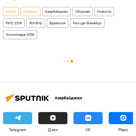
Спорт
Новости
Азербайджан
Сборная
Новости
РИО 2016
ЖИЗНЬ
Бразилия
Рио-де-Жанейро
Олимпиада-2016
Азербайджан
Telegram
Дзен
VK
Макс