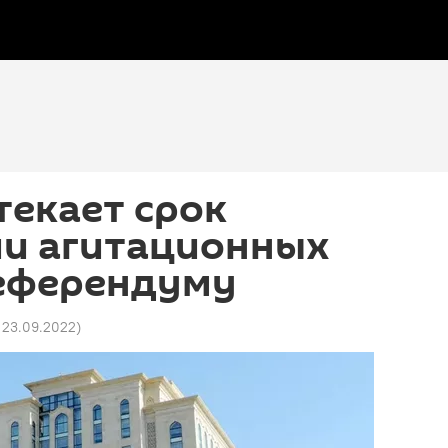
текает срок
ии агитационных
референдуму
3 23.09.2022
)