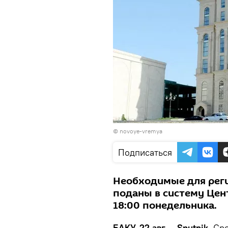
©
novoye-vremya
Подписаться
Необходимые для рег
поданы в систему Цен
18:00 понедельника.
БАКУ, 22 авг — Sputnik.
Сро