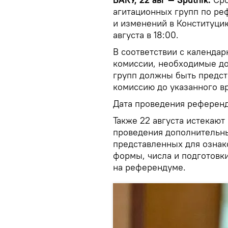
агитационных групп по ре
и изменений в Конституци
августа в 18:00.
В соответствии c календа
комиссии, необходимые до
групп должны быть предс
комиссию до указанного в
Дата проведения референду
Также 22 августа истекают
проведения дополнительны
представленных для ознако
формы, числа и подготовк
на референдуме.