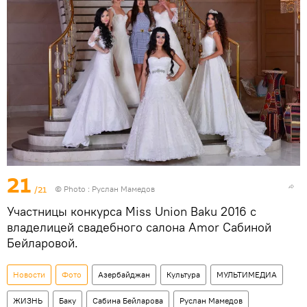
21
/21
© Photo : Руслан Мамедов
Участницы конкурса Miss Union Baku 2016 с
владелицей свадебного салона Amor Сабиной
Бейларовой.
Новости
Фото
Азербайджан
Культура
МУЛЬТИМЕДИА
ЖИЗНЬ
Баку
Сабина Бейларова
Руслан Мамедов