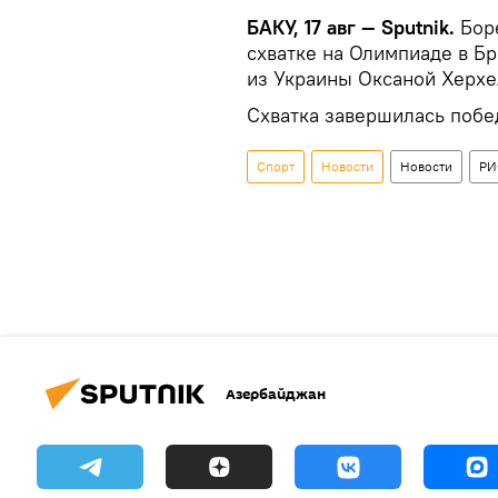
БАКУ, 17 авг — Sputnik.
Боре
схватке на Олимпиаде в Б
из Украины Оксаной Херхе
Схватка завершилась побе
Спорт
Новости
Новости
РИ
Азербайджан