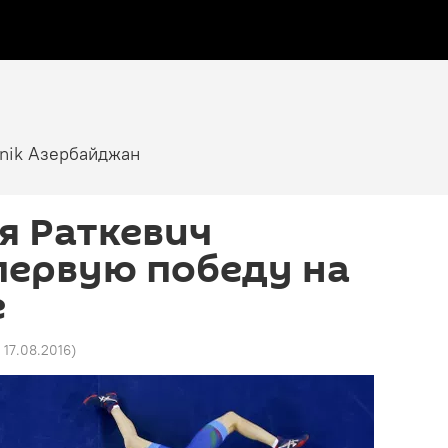
tnik Азербайджан
я Раткевич
первую победу на
е
 17.08.2016
)