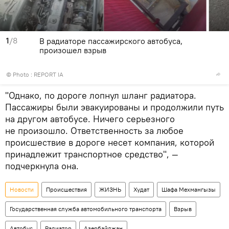
1
/8
В радиаторе пассажирского автобуса,
произошел взрыв
© Photo : REPORT IA
"Однако, по дороге лопнул шланг радиатора.
Пассажиры были эвакуированы и продолжили путь
на другом автобусе. Ничего серьезного
не произошло. Ответственность за любое
происшествие в дороге несет компания, которой
принадлежит транспортное средство", —
подчеркнула она.
Новости
Происшествия
ЖИЗНЬ
Худат
Шафа Мехмангызы
Государственная служба автомобильного транспорта
Взрыв
Автобус
Радиатор
Азербайджан