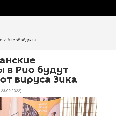
tnik Азербайджан
анские
 в Рио будут
от вируса Зика
2 23.09.2022
)