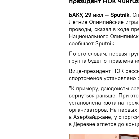
президент НОК Чингиз
БАКУ, 29 июл — Sputnik.
Сп
Летние Олимпийские игры 
проводы, сказал в ходе п
Национального Олимпийско
сообщает Sputnik.
По его словам, первая гру
группа будет отправлена н
Вице-президент НОК расск
спортсменов установлено 
"К примеру, дзюдоисты за
вернуться раньше. При эт
установлена квота на про
организаторов. На первых
в Азербайджане, у спортс
в Деревне атлетов до конца