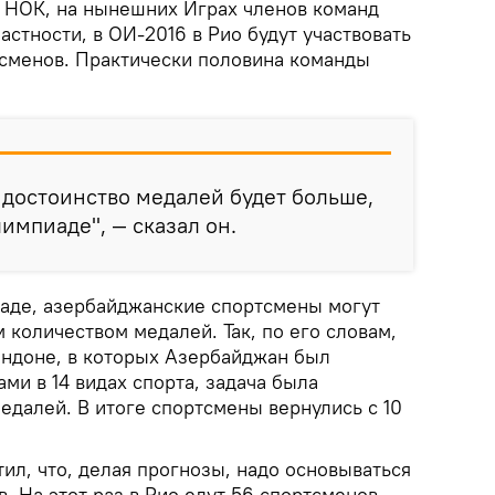
 НОК, на нынешних Играх членов команд
астности, в ОИ-2016 в Рио будут участвовать
сменов. Практически половина команды
и достоинство медалей будет больше,
импиаде", — сказал он.
заде, азербайджанские спортсмены могут
 количеством медалей. Так, по его словам,
ондоне, в которых Азербайджан был
ми в 14 видах спорта, задача была
едалей. В итоге спортсмены вернулись с 10
ил, что, делая прогнозы, надо основываться
. На этот раз в Рио едут 56 спортсменов,