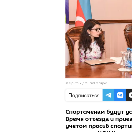
© Sputnik / Murad Orujov
Подписаться
Спортсменам будут у
Время отъезда и прие
учетом просьб спорти