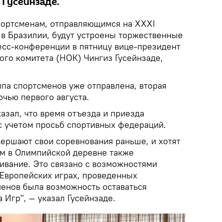
 Гусейнзаде.
ортсменам, отправляющимся на XXXI
в Бразилии, будут устроены торжественные
ресс-конференции в пятницу вице-президент
го комитета (НОК) Чингиз Гусейнзаде,
ппа спортсменов уже отправлена, вторая
очью первого августа.
азал, что время отъезда и приезда
с учетом просьб спортивных федераций.
вершают свои соревнования раньше, и хотят
ом в Олимпийской деревне также
живание. Это связано с возможностями
 Европейских играх, проведенных
менов была возможность оставаться
 Игр", — указал Гусейнзаде.