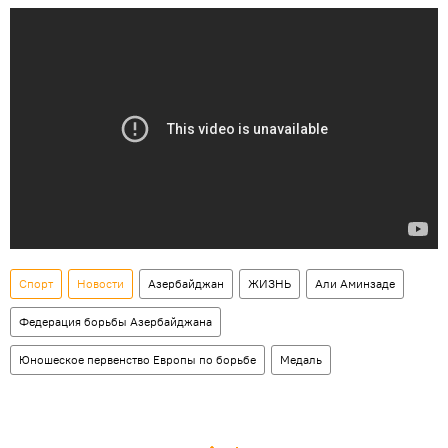
Спорт
Новости
Азербайджан
ЖИЗНЬ
Али Аминзаде
Федерация борьбы Азербайджана
Юношеское первенство Европы по борьбе
Медаль