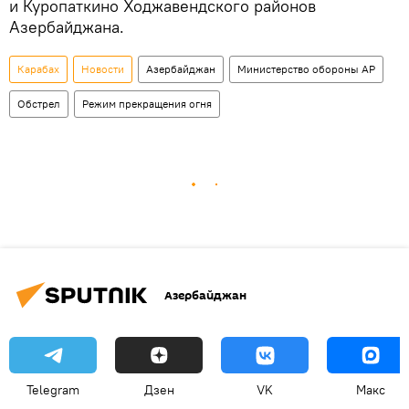
и Куропаткино Ходжавендского районов
Азербайджана.
Карабах
Новости
Азербайджан
Министерство обороны АР
Обстрел
Режим прекращения огня
Азербайджан
Telegram
Дзен
VK
Макс