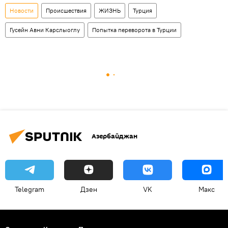
Новости
Происшествия
ЖИЗНЬ
Турция
Гусейн Авни Карслыоглу
Попытка переворота в Турции
Азербайджан
Telegram
Дзен
VK
Макс