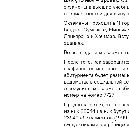
БАКУ, 15 июл – Sputnik.
Сег
экзамены в высшие учебные
специальностей для выпуск
Экзамены проходят в 11 го
Гяндже, Сумгаите, Мингяч
Лянкяране и Хачмазе. Вст
зданиях.
Во всех зданиях экзамен на
После того, как завершитс
графическое изображение 
абитуриента будет размещ
ведомства в социальной с
о результатах экзамена аб
номер на номер 7727.
Предполагается, что в экз
из них 22044 из них будут с
23540 абитуриентов (19995
выпускниками азербайджан