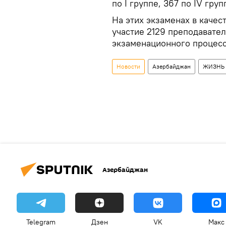
по I группе, 367 по IV груп
На этих экзаменах в каче
участие 2129 преподавате
экзаменационного процесс
Новости
Азербайджан
ЖИЗНЬ
Азербайджан
Telegram
Дзен
VK
Макс