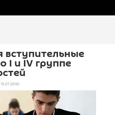
я вступительные
 I и IV группе
остей
 15.07.2016
)