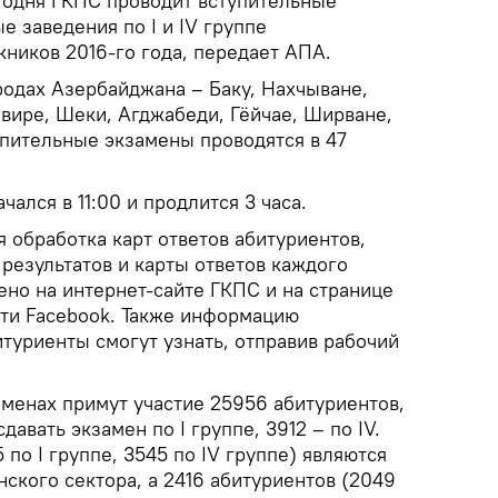
одня ГКПС проводит вступительные
 заведения по I и IV группе
ников 2016-го года, передает АПА.
родах Азербайджана – Баку, Нахчыване,
евире, Шеки, Агджабеди, Гёйчае, Ширване,
упительные экзамены проводятся в 47
чался в 11:00 и продлится 3 часа.
я обработка карт ответов абитуриентов,
результатов и карты ответов каждого
ено на интернет-сайте ГКПС и на странице
ети Facebook. Также информацию
итуриенты смогут узнать, отправив рабочий
аменах примут участие 25956 абитуриентов,
давать экзамен по I группе, 3912 – по IV.
 по I группе, 3545 по IV группе) являются
ского сектора, а 2416 абитуриентов (2049