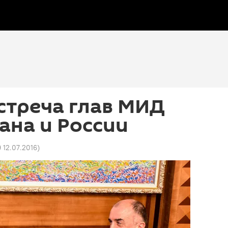
стреча глав МИД
ана и России
9 12.07.2016
)