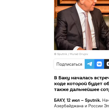
© Sputnik / Murad Orujov
Подписаться
В Баку началась встре
ходе которой будет о
также дальнейшее сот
БАКУ, 12 июл – Sputnik.
Нач
Азербайджана и России Эл