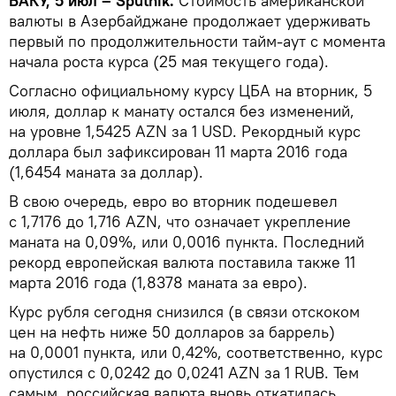
БАКУ, 5 июл – Sputnik.
Стоимость американской
валюты в Азербайджане продолжает удерживать
первый по продолжительности тайм-аут с момента
начала роста курса (25 мая текущего года).
Согласно официальному курсу ЦБА на вторник, 5
июля, доллар к манату остался без изменений,
на уровне 1,5425 AZN за 1 USD. Рекордный курс
доллара был зафиксирован 11 марта 2016 года
(1,6454 маната за доллар).
В свою очередь, евро во вторник подешевел
с 1,7176 до 1,716 AZN, что означает укрепление
маната на 0,09%, или 0,0016 пункта. Последний
рекорд европейская валюта поставила также 11
марта 2016 года (1,8378 маната за евро).
Курс рубля сегодня снизился (в связи отскоком
цен на нефть ниже 50 долларов за баррель)
на 0,0001 пункта, или 0,42%, соответственно, курс
опустился с 0,0242 до 0,0241 AZN за 1 RUB. Тем
самым, российская валюта вновь откатилась