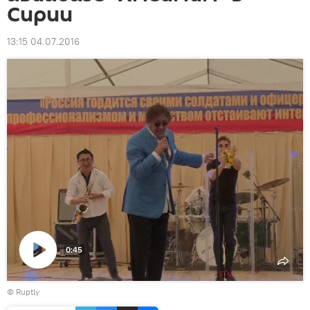
Сирии
13:15 04.07.2016
0:45
Воспроизвести
©
Ruptly
видео