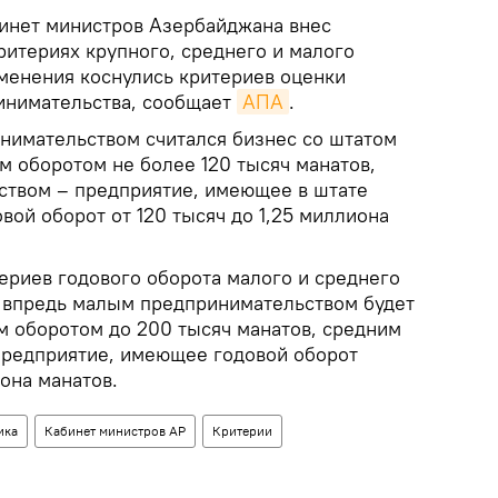
инет министров Азербайджана внес
ритериях крупного, среднего и малого
менения коснулись критериев оценки
инимательства, сообщает
АПА
.
нимательством считался бизнес со штатом
м оборотом не более 120 тысяч манатов,
ством – предприятие, имеющее в штате
овой оборот от 120 тысяч до 1,25 миллиона
ериев годового оборота малого и среднего
, впредь малым предпринимательством будет
м оборотом до 200 тысяч манатов, средним
предприятие, имеющее годовой оборот
иона манатов.
ика
Кабинет министров АР
Критерии