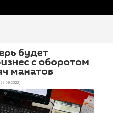
ерь будет
бизнес с оборотом
яч манатов
1 23.09.2022
)