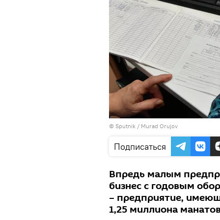
© Sputnik / Murad Orujov
Подписаться
Впредь малым предпр
бизнес с годовым обо
– предприятие, имеющ
1,25 миллиона манатов