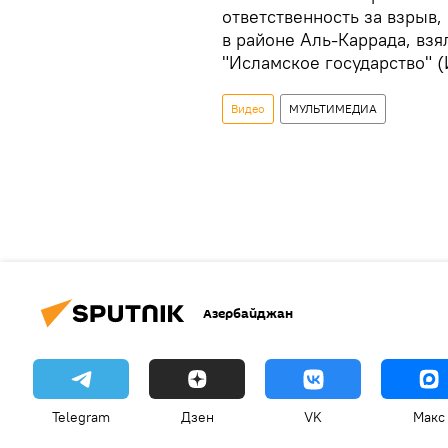
ответственность за взрыв
в районе Аль-Каррада, взя
"Исламское государство" (
Видео
МУЛЬТИМЕДИА
Азербайджан
Telegram
Дзен
VK
Макс