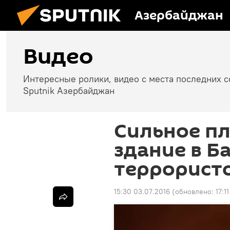
Азербайджан
Видео
Интересные ролики, видео с места последних 
Sputnik Азербайджан
Сильное п
здание в Б
террорист
15:30 03.07.2016
(обновлено:
17:1