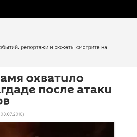
событий, репортажи и сюжеты смотрите на
ламя охватило
агдаде после атаки
ов
1 03.07.2016
)