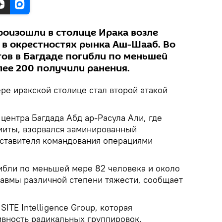
оизошли в столице Ирака возле
 в окрестностях рынка Аш-Шааб. Во
тов в Багдаде погибли по меньшей
лее 200 получили ранения.
ре иракской столице стал второй атакой
центра Багдада Абд ар-Расула Али, где
ииты, взорвался заминированный
ставителя командования операциями
гибли по меньшей мере 82 человека и около
равмы различной степени тяжести, сообщает
ITE Intelligence Group, которая
ивность радикальных группировок,