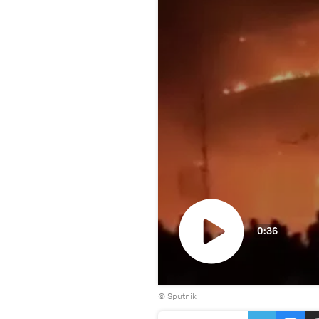
0:36
Воспроизвести
© Sputnik
видео