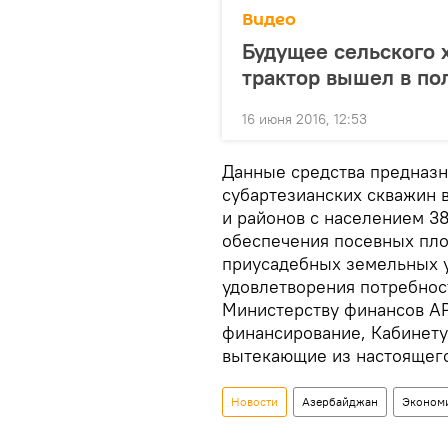
Видео
Будущее сельского 
трактор вышел в по
16 июня 2016, 12:53
Данные средства предназн
субартезианских скважин в
и районов с населением 3
обеспечения посевных пло
приусадебных земельных у
удовлетворения потребнос
Министерству финансов АР
финансирование, Кабинету
вытекающие из настоящег
Новости
Азербайджан
Эконом