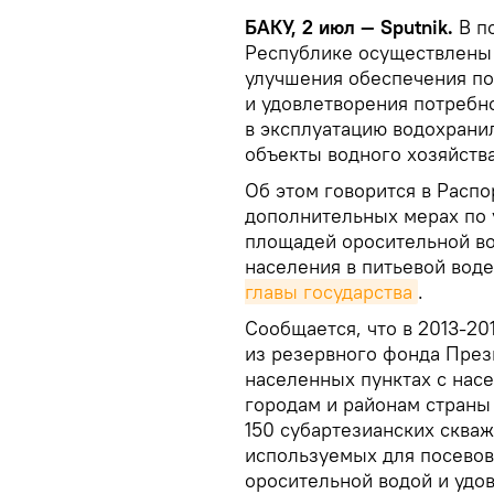
БАКУ, 2 июл — Sputnik.
В п
Республике осуществлены
улучшения обеспечения п
и удовлетворения потребно
в эксплуатацию водохрани
объекты водного хозяйства
Об этом говорится в Расп
дополнительных мерах по
площадей оросительной во
населения в питьевой вод
главы государства
.
Сообщается, что в 2013-20
из резервного фонда През
населенных пунктах с насе
городам и районам страны
150 субартезианских сква
используемых для посевов
оросительной водой и удо