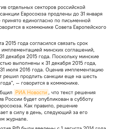
ив отдельных секторов российской
санкции Евросоюза продлены до 31 января
е принято единогласно по письменной
говорится в коммюнике Совета Европейского
та 2015 года согласился связать срок
й имплементацией минских соглашений,
31 декабря 2015 года. Поскольку минские
стью выполнены к 31 декабря 2015 года,
 31 июля 2016 года. Оценив имплементацию
т решил продлить санкции еще на шесть
 года", — говорится в коммюнике.
общил
РИА Новости
, что текст решения
в России будет опубликован в субботу
росоюза. Как правило, решение
ает в силу в день, следующий за его
ом журнале.
тив РФ были введены с 1 августа 2014 года