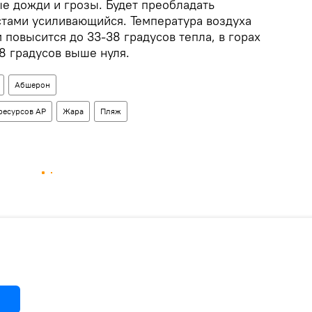
 дожди и грозы. Будет преобладать
стами усиливающийся. Температура воздуха
м повысится до 33-38 градусов тепла, в горах
28 градусов выше нуля.
Абшерон
ресурсов АР
Жара
Пляж