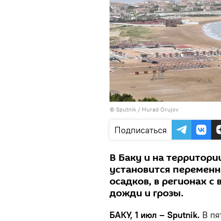
© Sputnik / Murad Orujov
Подписаться
В Баку и на территор
установится переменна
осадков, в регионах 
дожди и грозы.
БАКУ, 1 июл – Sputnik.
В пя