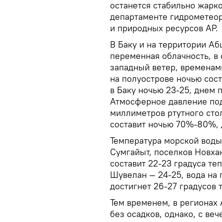
останется стабильно жарк
департаменте гидрометео
и природных ресурсов АР.
В Баку и на территории А
переменная облачность, в 
западный ветер, временам
на полуострове ночью сост
в Баку ночью 23-25, днем 
Атмосферное давление под
миллиметров ртутного сто
составит ночью 70%-80%,
Температура морской воды
Сумгайыт, поселков Новхан
составит 22-23 градуса те
Шувелан — 24-25, вода на 
достигнет 26-27 градусов 
Тем временем, в регионах
без осадков, однако, с ве