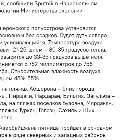
ой, сообщили Sputnik в Национальном
рологии Министерства экологии
бшеронского полуострова установится
основном без осадков. Будет дуть северо-
и усиливающийся. Температура воздуха
авит 21-25, днем – 30-35 градусов тепла,
повысится до 33-35 градусов выше нуля.
нимется с 752 миллиметров до 756
лба. Относительная влажность воздуха
 днем 45%-55%.
 на пляжах Абшерона – близ города
ы, Пиршаги, Нардаран, Бильгях, Загульба –
пла, на пляжах поселков Бузовна, Мярдакян,
пляжах Туркян, Говсан, Сахиль и Ших
тепла.
 Азербайджана пятница пройдет в основном
чера в ряде северных и западных районов